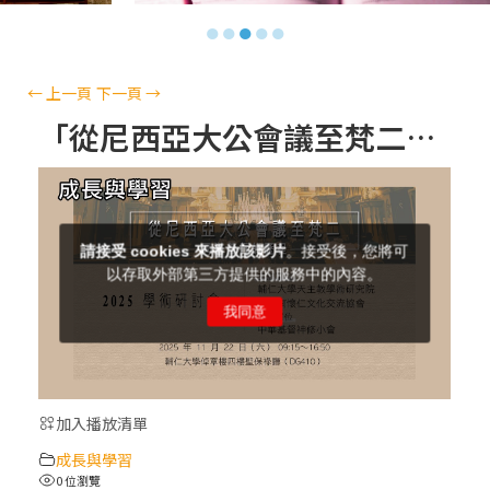
【信仰之旅】第十三集：「天主十誡(上)」
●
●
●
●
●
—金毓瑋 神父
【信仰之旅】第十二集：「聖母、聖人」—
←
上一頁
下一頁
→
高樂祈 修女
「從尼西亞大公會議至梵二：同道偕行的歷程」~~ 2025學術研討會 (3)
【信仰之旅】第十一集：「教 會」(推廣片)
【信仰之旅】第十一集：「教 會」—林必能
神父
【信仰之旅】第十集：「逾越奧蹟」— 錢玲
珠老師
加入播放清單
(5)黃敏正主教帶你做「四旬期避靜」—【逾
成長與學習
越的智慧】：完美的喜樂
0 位瀏覽