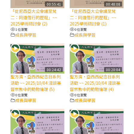
【信仰之旅】第八集：「耶穌為什麼降生到
00:55:41
00:48:08
人世」—高樂祈修女
「從尼西亞大公會議至梵
「從尼西亞大公會議至梵
二：同道偕行的歷程」~~
二：同道偕行的歷程」~~
2025學術研討會 (2)
2025學術研討會 (1)
2025/10/10【萬物讚頌頌歌 – 太陽與生態音
1 位瀏覽
0 位瀏覽
樂會】紀念聖方濟與已逝教宗方濟各（中）
成長與學習
成長與學習
2025/10/10【萬物讚頌頌歌 – 太陽與生態音
樂會】紀念聖方濟與已逝教宗方濟各（下）
00:24:42
00:20:04
2025/10/10【萬物讚頌頌歌 – 太陽與生態音
聖方濟·亞西西紀念日系列
聖方濟·亞西西紀念日系列
樂會】紀念聖方濟與已逝教宗方濟各（上）
活動 ~~ 2025/10/04 淺談基
活動 ~~ 2025/10/04 淺談基
督宗教中的動物倫理 (5)
督宗教中的動物倫理 (4)
0 位瀏覽
0 位瀏覽
(9完結)黃敏正主教帶你做【將臨期避靜】—
成長與學習
成長與學習
匝凱的「新生命」：利他與內化
(8)黃敏正主教帶你做【將臨期避靜】—耶穌
降生成人與人同在＝「厄瑪努爾」