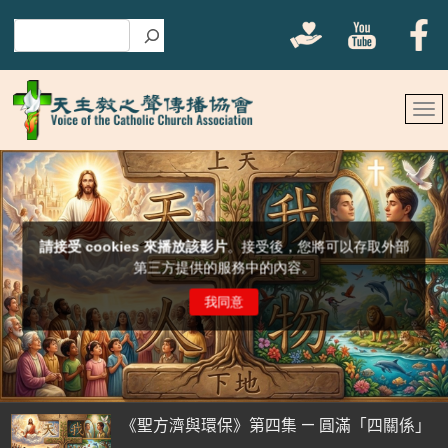
搜尋
《聖方濟與環保》第四集 — 圓滿「四關係」