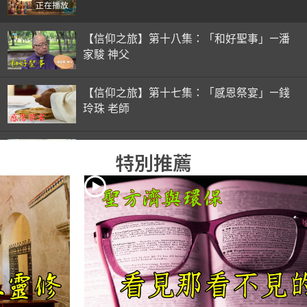
正在播放
【信仰之旅】第十八集：「和好聖事」—潘
家駿 神父
【信仰之旅】第十七集：「感恩祭宴」—錢
玲珠 老師
【信仰之旅】第十六集：「彌撒初體驗」—
特別推薦
錢玲珠 老師
【信仰之旅】第十五集：「入門聖事」—錢
玲珠 老師
【信仰之旅】第十四集：「天主十誡(下)」
—金毓瑋 神父