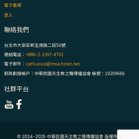
主教座堂(上)
電子書庫
「信仰之旅」第七集【罪的啟示】推廣影片
登入
https://youtu.be/p1lok-PbS7M
聯絡我們
【信仰之旅】第七集：「罪的啟示」—黃錦
台北市大安區新生南路二段50號
文神父
連絡電話：
+886-2-2397-4701
「禧年 來~」第十三集：論《在希望中得救》
電子郵件：
cath.voice@msa.hinet.net
通諭中的「希望」 / 台南中華聖母主教座堂
郵政劃撥帳戶：中華民國天主教之聲傳播協會 帳號：19209666
(下)
社群平台
「禧年 來~」第十二集：論2025禧年詔書中
的「希望」 / 台南中華聖母主教座堂(上)
「禧年 來~」第十一集：續談禧年特色 ~ 聖門
/ 梅山中華聖母朝聖地
© 2024-2025 中華民國天主教之聲傳播協會 版權所有