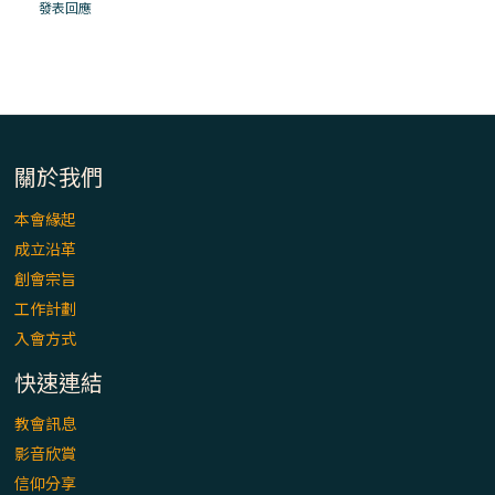
「看」是一門大學問、真正的靈修
發表回應
(1)黃敏正主教帶你做【將臨期避靜】—「走
入基督降生的奧蹟」以稅吏匝凱遇見耶穌為
例
「禧年 來~」第十七集(最終回)：成為懷抱
關於我們
「希望」的傳教士 / 宜蘭市法蒂瑪聖母堂
本會緣起
成立沿革
「禧年 來~」第十六集：談《希伯來書》中的
創會宗旨
「希望」 / 高雄玫瑰聖母聖殿主教座堂
工作計劃
入會方式
「禧年 來~」第十五集：再論《在希望中得
救》通諭中的「希望」 / 花蓮美崙進教之佑
快速連結
主教座堂(下)
教會訊息
「禧年 來~」第十四集：續談《在希望中得
影音欣賞
救》通諭中的「希望」 / 花蓮美崙進教之佑
信仰分享