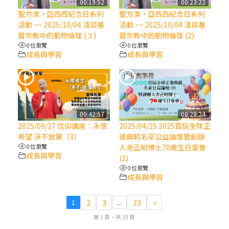
00:19:52
00:23:22
聖方濟·亞西西紀念日系列
聖方濟·亞西西紀念日系列
(7)黃敏正主教帶你做【將臨期避靜】—耶穌
活動 ~~ 2025/10/04 淺談基
活動 ~~ 2025/10/04 淺談基
降生人間，需要人的「接納」
督宗教中的動物倫理 (３)
督宗教中的動物倫理 (2)
0 位瀏覽
0 位瀏覽
成長與學習
成長與學習
(6)黃敏正主教帶你做【將臨期避靜】—「馬
槽」═「謙卑」
(5)黃敏正主教帶你做【將臨期避靜】—「福
傳」：講耶穌的故事
00:42:57
00:29:24
2025/09/27 信仰講座：永懷
2025/04/15 2025首屆全球正
希望 決不放棄（3）
道典範名家公益論壇暨創辦
(4)黃敏正主教帶你做【將臨期避靜】—匝凱
0 位瀏覽
人余正昭博士70歲生日宴會
「想看」耶穌，耶穌「走近」匝凱
成長與學習
(2)
0 位瀏覽
成長與學習
(3)黃敏正主教帶你做【將臨期避靜】—「轉
念」，吃苦如吃補
2
3
33
»
1
...
第 1 頁，共 33 頁
(2)黃敏正主教帶你做【將臨期避靜】—