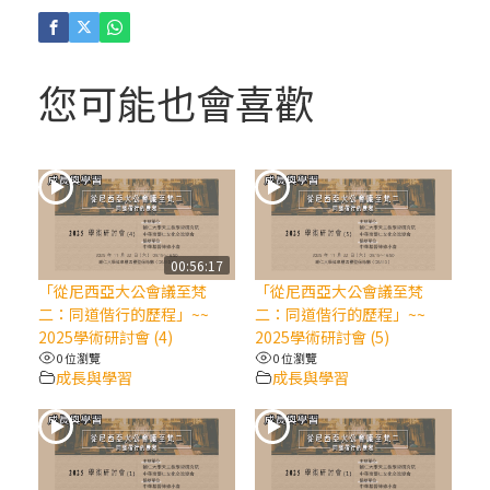
(4)黃敏正主教帶你做「四旬期避靜」—【逾
越的智慧】：聖方濟的逾越善表—與痲瘋病
人相遇
您可能也會喜歡
(3)黃敏正主教帶你做「四旬期避靜」—【逾
越的智慧】：耶穌的三大奧蹟
(2)黃敏正主教帶你做「四旬期避靜」—【逾
越的智慧】：七項齋戒的意義與益處
00:56:17
「從尼西亞大公會議至梵
「從尼西亞大公會議至梵
【信仰之旅】第九集：「如果你的痛苦比快
二：同道偕行的歷程」~~
二：同道偕行的歷程」~~
樂多」—歐義明神父 / 應芝莉老師
2025學術研討會 (4)
2025學術研討會 (5)
0 位瀏覽
0 位瀏覽
成長與學習
成長與學習
(1)黃敏正主教帶你做「四旬期避靜」—【逾
越的智慧】：聖方濟的靈修，「不占為己
有」