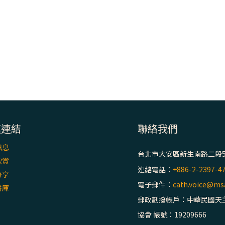
速連結
聯絡我們
訊息
台北市大安區新生南路二段5
欣賞
連絡電話：
+886-2-2397-4
分享
電子郵件：
cath.voice@msa
書庫
郵政劃撥帳戶：中華民國天
協會 帳號：19209666