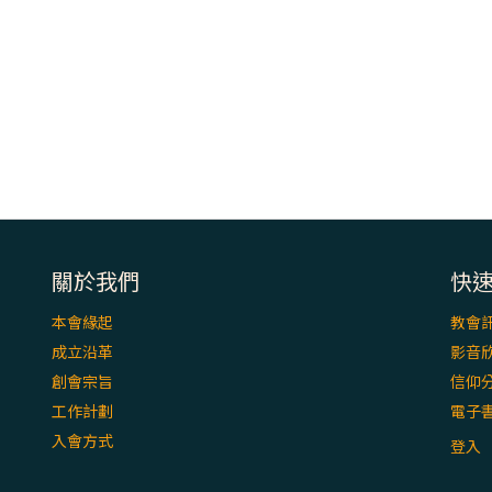
關於我們
快
本會緣起
教會
成立沿革
影音
創會宗旨
信仰
工作計劃
電子
入會方式
登入