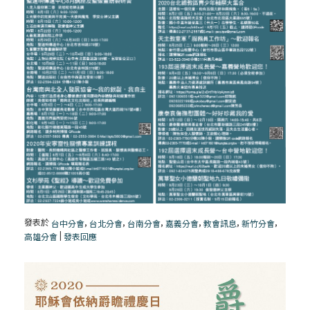
發表於
,
,
,
,
,
,
台中分會
台北分會
台南分會
嘉義分會
教會訊息
新竹分會
|
高雄分會
發表回應