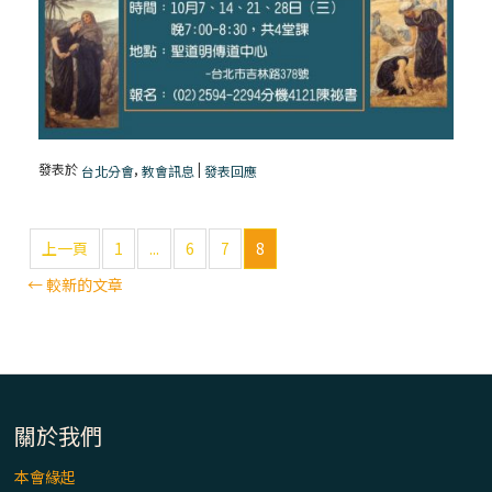
發表於
,
|
台北分會
教會訊息
發表回應
上一頁
1
...
6
7
8
←
較新的文章
關於我們
本會緣起