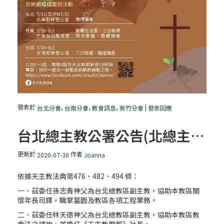
發表於
,
,
,
|
台北分會
台南分會
教會訊息
新竹分會
發表回應
台北總主教公署公告(北總主字第109097號)
更新於
作者
2020-07-30
Joanna
依據天主教法典第476、482、494 條：
一、茲委任孫志青神父為台北總教區副主教，協助本教區關
懷年長司鐸，職掌墓園及教區各項工程業務。
二、茲委任林天德神父為台北總教區副主教，協助本教區教