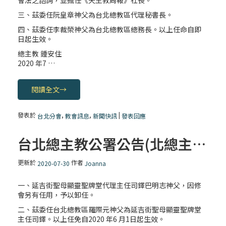
會法之諮詢，並擔任《天主教周報》社長。
三、茲委任阮皇章神父為台北總教區代理秘書長。
四、茲委任李裁榮神父為台北總教區總務長。以上任命自即
日起生效。
總主教 鍾安住
2020 年7 …
閱讀全文
→
發表於
,
,
|
台北分會
教會訊息
新聞快訊
發表回應
台北總主教公署公告(北總主字第109096號)
更新於
作者
2020-07-30
Joanna
一、延吉街聖母顯靈聖牌堂代理主任司鐸巴明志神父，因修
會另有任用，予以卸任。
二、茲委任台北總教區羅際元神父為延吉街聖母顯靈聖牌堂
主任司鐸。以上任免自2020 年6 月1日起生效。