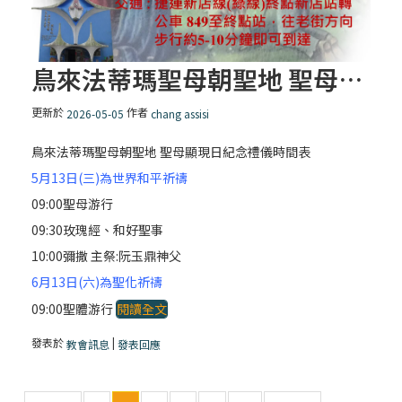
鳥來法蒂瑪聖母朝聖地 聖母顯現日紀念禮儀時間表
更新於
作者
2026-05-05
chang assisi
鳥來法蒂瑪聖母朝聖地 聖母顯現日紀念禮儀時間表
5月13日(三)為世界和平祈禱
09:00聖母游行
09:30玫瑰經、和好聖事
10:00彌撒 主祭:阮玉鼎神父
6月13日(六)為聖化祈禱
09:00聖體游行
閱讀全文
發表於
|
教會訊息
發表回應