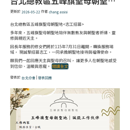
台北總教區五峰旗聖母朝聖地<志工招募>
更新於
作者
2026-05-22
chang assisi
台北總教區五峰旗聖母朝聖地<志工招募>
多年來，五峰旗聖母朝聖地陪伴無數教友與朝聖者祈禱、靈
修與親近天主。
因長年服務的修女們將於115年7月31日離開，轉換服務場
域， 現誠摯招募志工，一同承擔朝聖地接待與福傳使命。
願我們一起回應天主與聖母的召叫， 讓更多人在朝聖地感受
到信仰、溫暖與恩寵。
閱讀全文
發表於
|
台北分會
發表回應