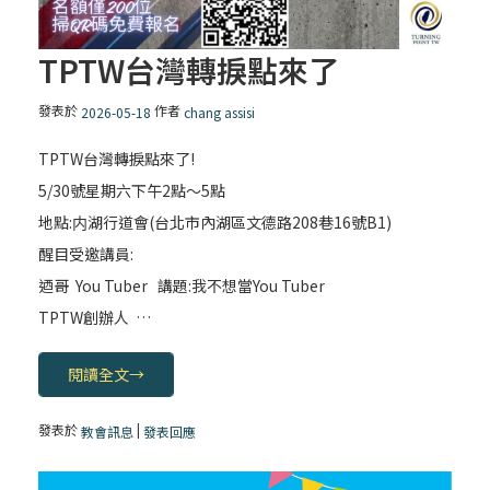
TPTW台灣轉捩點來了
發表於
作者
2026-05-18
chang assisi
TPTW台灣轉捩點來了!
5/30號星期六下午2點〜5點
地點:内湖行道會(台北市內湖區文德路208巷16號B1)
醒目受邀講員:
迺哥 You Tuber 講題:我不想當You Tuber
TPTW創辦人 …
閱讀全文
→
發表於
|
教會訊息
發表回應