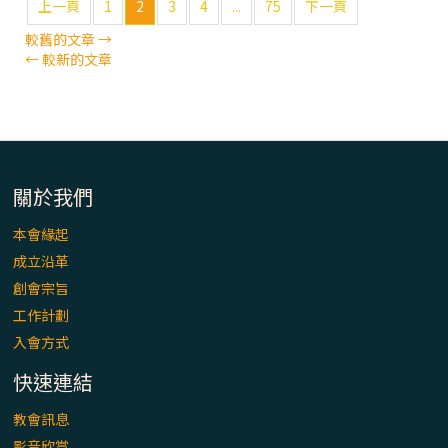
上一頁
1
2
3
4
...
75
下一頁
較舊的文章
→
←
較新的文章
關於我們
本會緣起
成立沿革
創會宗旨
工作計劃
入會方式
快速連結
教會訊息
影音欣賞