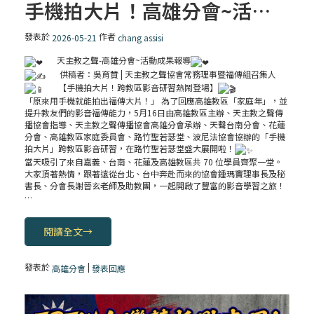
手機拍大片！高雄分會~活動成果報導
發表於
作者
2026-05-21
chang assisi
天主教之聲-高雄分會~活動成果報導
供稿者：吳育贊 | 天主教之聲協會常務理事暨福傳組召集人
【手機拍大片！跨教區影音研習熱鬧登場】
「原來用手機就能拍出福傳大片！」 為了回應高雄教區「家庭年」，並
提升教友們的影音福傳能力，5月16日由高雄教區主辦、天主教之聲傳
播協會指導、天主教之聲傳播協會高雄分會承辦、天聲台南分會、花蓮
分會、高雄教區家庭委員會、路竹聖若瑟堂、波尼法協會協辦的「手機
拍大片」跨教區影音研習，在路竹聖若瑟堂盛大展開啦！
當天吸引了來自嘉義、台南、花蓮及高雄教區共 70 位學員齊聚一堂。
大家頂著熱情，跟著遠從台北、台中奔赴而來的協會鍾瑪竇理事長及秘
書長、分會長謝晉玄老師及助教團，一起開啟了豐富的影音學習之旅！
…
閱讀全文
→
發表於
|
高雄分會
發表回應