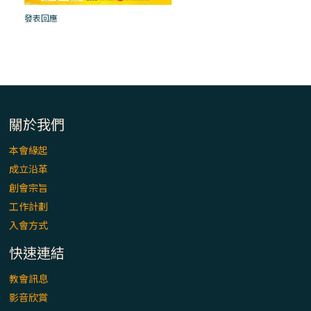
發表回應
(4)黃敏正主教帶你做「四旬期避靜」—【逾
越的智慧】：聖方濟的逾越善表—與痲瘋病
人相遇
(3)黃敏正主教帶你做「四旬期避靜」—【逾
越的智慧】：耶穌的三大奧蹟
關於我們
(2)黃敏正主教帶你做「四旬期避靜」—【逾
本會緣起
越的智慧】：七項齋戒的意義與益處
成立沿革
創會宗旨
【信仰之旅】第九集：「如果你的痛苦比快
工作計劃
樂多」—歐義明神父 / 應芝莉老師
入會方式
快速連結
(1)黃敏正主教帶你做「四旬期避靜」—【逾
越的智慧】：聖方濟的靈修，「不占為己
教會訊息
有」
影音欣賞