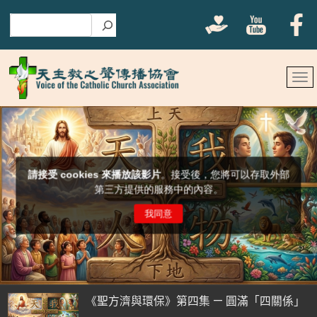
搜尋
《聖方濟與環保》第四集 — 圓滿「四關係」