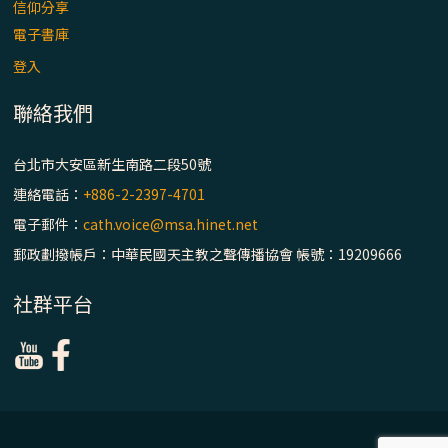
【信仰之旅】第八集：「耶穌為什麼降生到
信仰分享
人世」—高樂祈修女
電子書庫
登入
2025/10/10【萬物讚頌頌歌 – 太陽與生態音
樂會】紀念聖方濟與已逝教宗方濟各（中）
聯絡我們
2025/10/10【萬物讚頌頌歌 – 太陽與生態音
台北市大安區新生南路二段50號
樂會】紀念聖方濟與已逝教宗方濟各（下）
連絡電話：
+886-2-2397-4701
電子郵件：
cath.voice@msa.hinet.net
2025/10/10【萬物讚頌頌歌 – 太陽與生態音
郵政劃撥帳戶：中華民國天主教之聲傳播協會 帳號：19209666
樂會】紀念聖方濟與已逝教宗方濟各（上）
社群平台
(9完結)黃敏正主教帶你做【將臨期避靜】—
匝凱的「新生命」：利他與內化
(8)黃敏正主教帶你做【將臨期避靜】—耶穌
降生成人與人同在＝「厄瑪努爾」