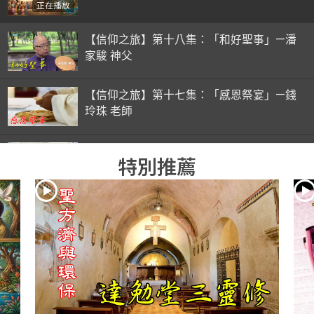
正在播放
【信仰之旅】第十八集：「和好聖事」—潘
家駿 神父
【信仰之旅】第十七集：「感恩祭宴」—錢
玲珠 老師
【信仰之旅】第十六集：「彌撒初體驗」—
特別推薦
錢玲珠 老師
【信仰之旅】第十五集：「入門聖事」—錢
玲珠 老師
【信仰之旅】第十四集：「天主十誡(下)」
—金毓瑋 神父