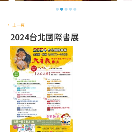
【信仰之旅】第十三集：「天主十誡(上)」
●
●
●
●
●
—金毓瑋 神父
【信仰之旅】第十二集：「聖母、聖人」—
←
上一頁
高樂祈 修女
2024台北國際書展
【信仰之旅】第十一集：「教 會」(推廣片)
【信仰之旅】第十一集：「教 會」—林必能
神父
【信仰之旅】第十集：「逾越奧蹟」— 錢玲
珠老師
(5)黃敏正主教帶你做「四旬期避靜」—【逾
越的智慧】：完美的喜樂